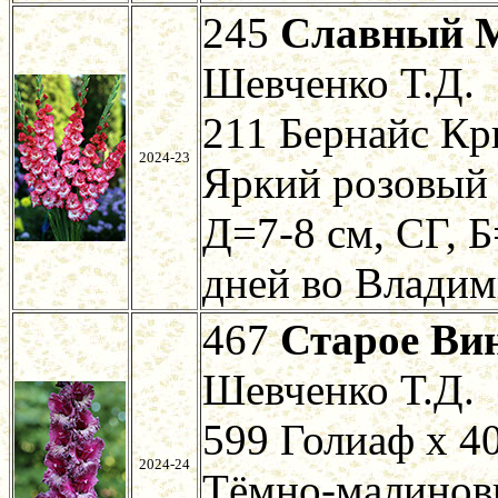
245
Славный 
Шевченко Т.Д.
211 Бернайс Кр
2024-23
Яркий розовый 
Д=7-8 см, СГ, Б
дней во Владим
467
Старое Ви
Шевченко Т.Д.
599 Голиаф х 4
2024-24
Тёмно-малинов