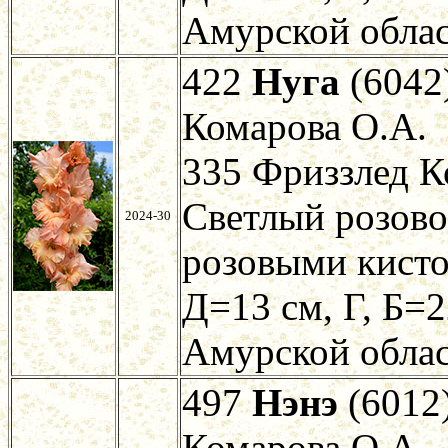
Амурской облас
422
Нуга
(6042)
Комарова О.А.
335 Фриззлед К
Светлый розово
2024-30
розовыми кисто
Д=13 см, Г, Б=2
Амурской облас
497
Нэнэ
(6012)
Комарова О.А.