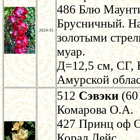
486 Блю Маунт
Брусничный. На 
2024-35
золотыми стрел
муар.
Д=12,5 см, СГ, 
Амурской облас
512
Сэвэки
(60
Комарова О.А.
427 Принц оф О
Корал Лейс