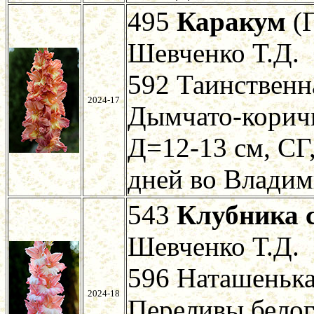
495
Каракум
(
Шевченко Т.Д.
592 Таинственн
2024-17
Дымчато-коричн
Д=12-13 см, СГ
дней во Владим
543
Клубника 
Шевченко Т.Д.
596 Наташенька
2024-18
Переливы белого