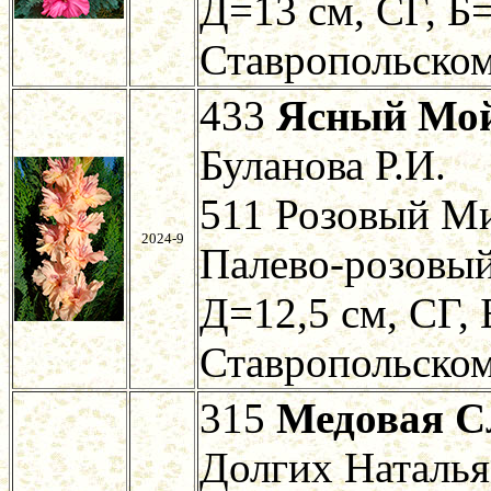
Д=13 см, СГ, Б=
Ставропольском
433
Ясный Мой
Буланова Р.И.
511 Розовый М
2024-9
Палево-розовый
Д=12,5 см, СГ, 
Ставропольском
315
Медовая С
Долгих Наталья