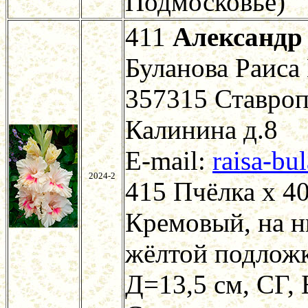
Подмосковье)
411
Александр
Буланова Раиса
357315 Ставроп
Калинина д.8
E-mail:
raisa-bu
2024-2
415 Пчёлка х 4
Кремовый, на н
жёлтой подложк
Д=13,5 см, СГ, 