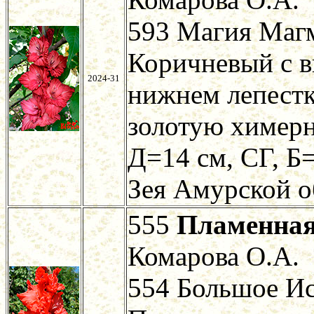
593 Магия Магм
Коричневый с в
2024-31
нижнем лепестке
золотую химер
Д=14 см, СГ, Б=
Зея Амурской о
555
Пламенная
Комарова О.А.
554 Большое И