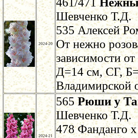
461/471
Нежны
Шевченко Т.Д.
535 Алексей Ро
От нежно розов
2024-20
зависимости от
Д=14 см, СГ, Б=
Владимирской о
565
Рюши у Т
Шевченко Т.Д.
478 Фанданго х
2024-21