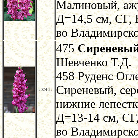
Малиновый, ажу
Д=14,5 см, СГ, 
во Владимирско
475
Сиреневы
Шевченко Т.Д.
458 Руденс Огл
Сиреневый, сер
2024-22
нижние лепестк
Д=13-14 см, СГ,
во Владимирско