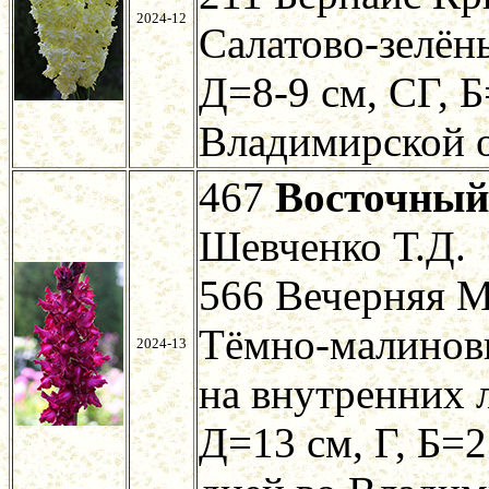
2024-12
Салатово-зелён
Д=8-9 см, СГ, Б
Владимирской о
467
Восточный
Шевченко Т.Д.
566 Вечерняя М
Тёмно-малиновы
2024-13
на внутренних л
Д=13 см, Г, Б=2