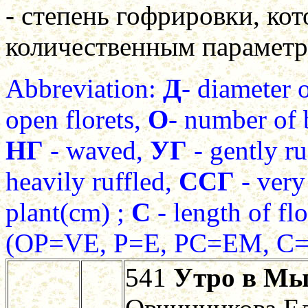
- степень гофрировки, кот
количественным параметр
Abbreviation:
Д
- diameter 
open florets,
О
- number of 
НГ
- waved,
УГ
- gently ru
heavily ruffled,
ССГ
- very
plant(cm) ;
С
- length of f
(ОР=VE, Р=E, РС=EM, С
541
Утро в М