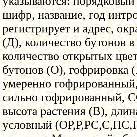
указываются: порядковый
шифр, название, год интро
регистрирует и адрес, окр
(Д), количество бутонов в
количество открытых цве
бутонов (О), гофрировка 
умеренно гофрированный,
сильно гофрированный, С
высота растения (В), длин
условный (ОР,Р,РС,С,ПС,П)