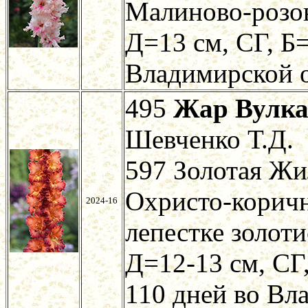
Малиново-розов
Д=13 см, СГ, Б
Владимирской о
495
Жар Вулк
Шевченко Т.Д.
597 Золотая Жи
Охристо-коричн
2024-16
лепестке золот
Д=12-13 см, СГ,
110 дней во Вл