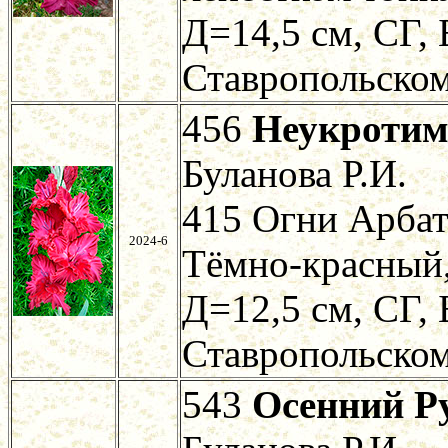
Д=14,5 см, СГ, 
Ставропольском
456
Неукротим
Буланова Р.И.
415 Огни Арбат
2024-6
Тёмно-красный,
Д=12,5 см, СГ, 
Ставропольском
543
Осенний Р