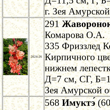
Д=11,5 см, Г, Б
г. Зея Амурской
291
Жавороно
Комарова О.А.
335 Фриззлед К
Кирпичного цве
2024-26
нижнем лепестк
Д=7 см, СГ, Б=1
Зея Амурской о
568
Имуктэ́
(60