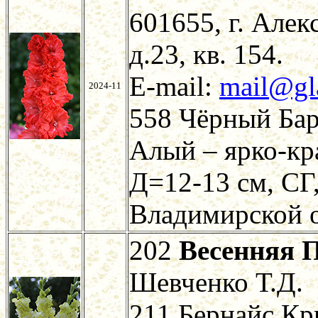
601655, г. Алек
д.23, кв. 154.
E-mail:
mail@gla
2024-11
558 Чёрный Бар
Алый – ярко-к
Д=12-13 см, СГ,
Владимирской о
202
Весенняя 
Шевченко Т.Д.
211 Бернайс Кр