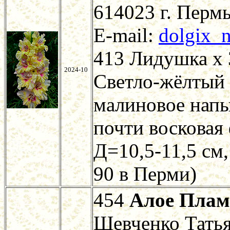
614023 г. Пермь
E-mail:
dolgix_n
413 Лидушка х 
2024-10
Светло-жёлтый 
малиновое напы
почти восковая 
Д=10,5-11,5 см,
90 в Перми)
454
Алое Пла
Шевченко Тать