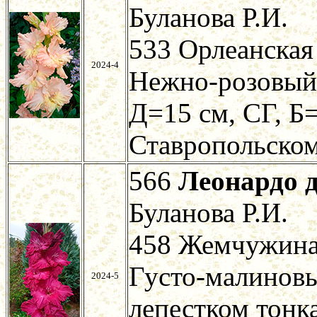
Буланова Р.И.
533 Орлеанская
2024-4
Нежно-розовый
Д=15 см, СГ, Б=
Ставропольском
566
Леонардо 
Буланова Р.И.
458 Жемчужина 
Густо-малинов
2024-5
лепестком тонка