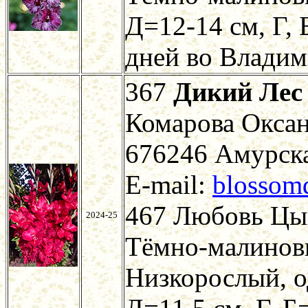
Д=12-14 см, Г,
дней во Владим
367
Дикий Лес
Комарова Оксан
676246 Амурская
E-mail:
blossom
467 Любовь Цы
2024-25
Тёмно-малиновы
Низкорослый, о