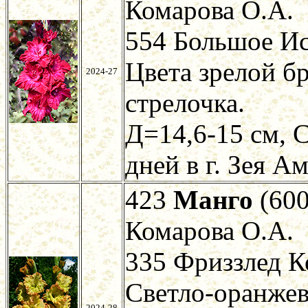
Комарова О.А.
554 Большое И
Цвета зрелой б
2024-27
стрелочка.
Д=14,6-15 см, С
дней в г. Зея А
423
Манго
(600
Комарова О.А.
335 Фриззлед К
Светло-оранжев
2024-28