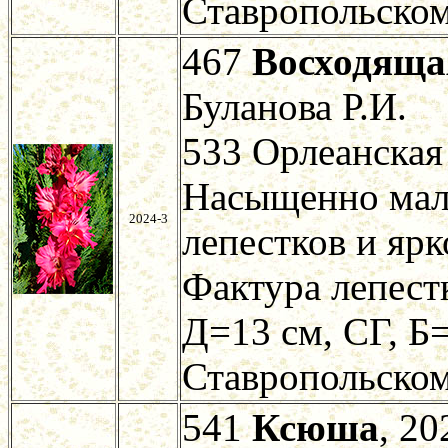
Ставропольском
467
Восходяща
Буланова Р.И.
533 Орлеанская
Насыщенно мали
2024-3
лепестков и яр
Фактура лепест
Д=13 см, СГ, Б=
Ставропольском
541
Ксюша
, 20