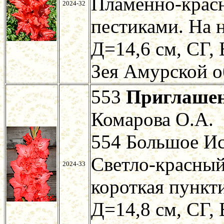
Пламенно-крас
2024-32
пестиками. На 
Д=14,6 см, СГ, 
Зея Амурской о
553
Приглаше
Комарова О.А.
554 Большое И
Светло-красный
2024-33
короткая пункт
Д=14,8 см, СГ, 