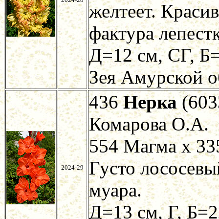
желтеет. Краси
фактура лепестк
Д=12 см, СГ, Б=
Зея Амурской о
436
Нерка
(603
Комарова О.А.
554 Магма х 33
Густо лососевы
2024-29
муара.
Д=13 см, Г, Б=2