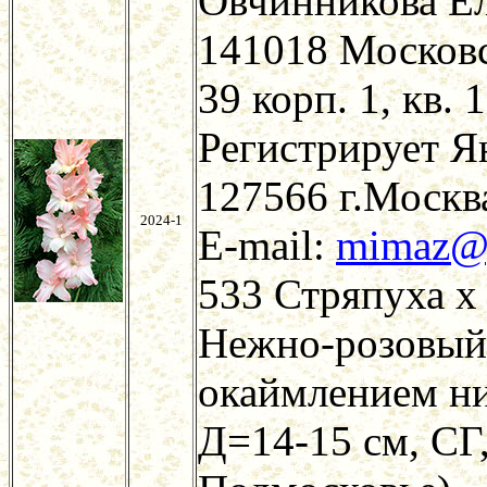
Овчинникова Е
141018 Московс
39 корп. 1, кв. 
Регистрирует Я
127566 г.Москва
2024-1
E-mail:
mimaz@
533 Стряпуха х
Нежно-розовый 
окаймлением ни
Д=14-15 см, СГ,