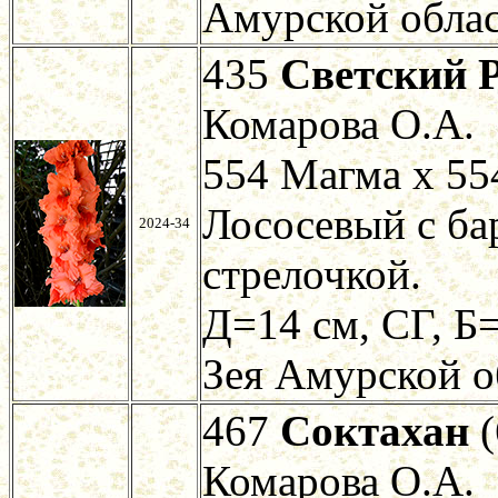
Амурской облас
435
Светский 
Комарова О.А.
554 Магма х 5
Лососевый с ба
2024-34
стрелочкой.
Д=14 см, СГ, Б=
Зея Амурской о
467
Соктахан
(
Комарова О.А.